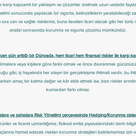
re karşı kapsamlı bir yaklaşım ve çözümler üretmek uzun vadede faydal
timi sonucunda yapılacak bir sigorta, belirsizliklerin yaratabileceği zar
ı sıra can ve sağlık riskleriniz, buna ilaveten ticari alacak gibi her türlü 
analizi sonrasında korunma ve sigorta çözümü mümkündür.
en gün arttığı bir Dünyada, hem ticari hem finansal riskler ile karşı ka
firmalara veya kişilere göre farklı olmak ve önce davranmak gücünüzü ar
ğu gibi, iş hayatında her olayın bir gerçekleşme ihtimali vardır, bu ihti
arken amaç bir katma değer ve kâr elde etmek ise, bazı riskler arındır
kumardan farkı olmaz.
alara ve şahıslara Risk Yönetimi çerçevesinde Hedging/Korunma sistem
ünler ve ticaret uzmanlığımız, fiziksel emtia piyasalarındaki derin bilgile
açlarına hizmet edecek riskten korunma stratejileri belirlememize izin 