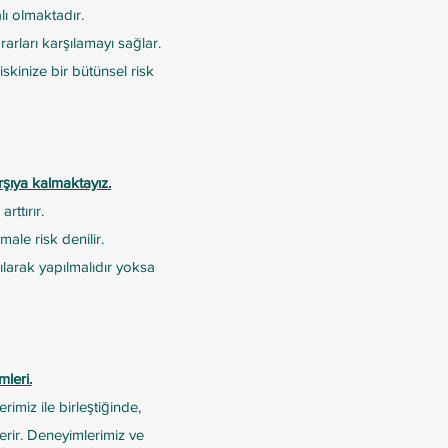
ı olmaktadır.
arları karşılamayı sağlar.
riskinize bir bütünsel risk
rşıya kalmaktayız.
ttırır.
male risk denilir.
ılarak yapılmalıdır yoksa
leri.
rimiz ile birleştiğinde,
verir. Deneyimlerimiz ve